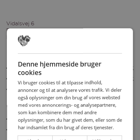
Vidalsvej 6
DK-9230 Svenstrup
Denmark
Besøg vores messesites
Denne hjemmeside bruger
Cateringmesse Nord
Cateringmesse Midt
cookies
Cateringmesse Syd
Cateringmesse Øst
Vi bruger cookies til at tilpasse indhold,
annoncer og til at analysere vores trafik. Vi deler
Cateringmesse Thy
også oplysninger om din brug af vores websted
med vores annoncerings- og analysepartnere,
Information
som kan kombinere dem med andre
Cookiepolitk
oplysninger, som du har givet dem, eller som de
har indsamlet fra din brug af deres tjenester.
Persondatapolitik