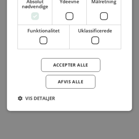
Absolut
Ydeevne
Målretning
© Dansk Cater A/S - All rights reserved
nødvendige
Funktionalitet
Uklassificerede
ACCEPTER ALLE
AFVIS ALLE
VIS DETALJER