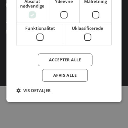
Absolut
Ydeevne
Målretning
INFORMATION
nødvendige
Cookiepolitk
Funktionalitet
Uklassificerede
Persondatapolitik
ACCEPTER ALLE
© Dansk Cater A/S - All rights reserved
AFVIS ALLE
VIS DETALJER