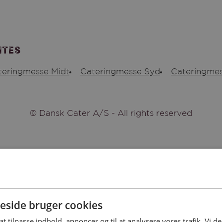
ites
teringmesse Midt
Cateringmesse Syd
Cateringmes
© Dansk Cater A/S - All rights reserved
side bruger cookies
 at tilpasse indhold, annoncer og til at analysere vores trafik. Vi 