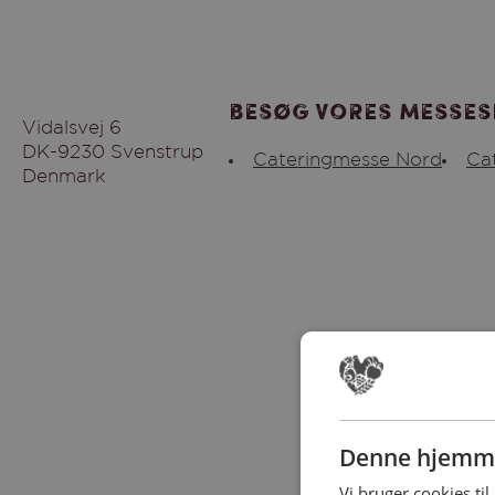
Besøg vores messes
Vidalsvej 6
DK-9230 Svenstrup
Cateringmesse Nord
Ca
Denmark
Denne hjemme
Vi bruger cookies til