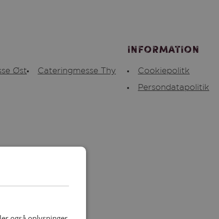
Information
se Øst
Cateringmesse Thy
Cookiepolitk
Persondatapolitik
deler også oplysninger