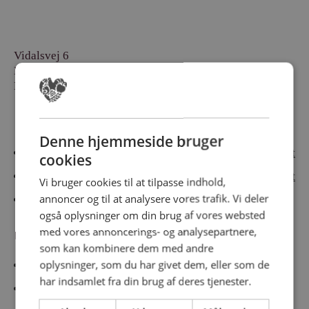
Vidalsvej 6
DK-9230 Svenstrup
Denmark
Besøg vores messesites
Denne hjemmeside bruger
Cateringmesse Nord
Cateringmesse Midt
cookies
Cateringmesse Syd
Cateringmesse Øst
Vi bruger cookies til at tilpasse indhold,
annoncer og til at analysere vores trafik. Vi deler
Cateringmesse Thy
også oplysninger om din brug af vores websted
med vores annoncerings- og analysepartnere,
Information
som kan kombinere dem med andre
oplysninger, som du har givet dem, eller som de
Cookiepolitk
har indsamlet fra din brug af deres tjenester.
Persondatapolitik