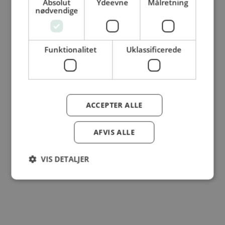
Absolut
Ydeevne
Målretning
nødvendige
© Dansk Cater A/S - All rights reserved
Funktionalitet
Uklassificerede
ACCEPTER ALLE
AFVIS ALLE
VIS DETALJER