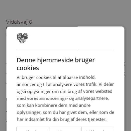
Vidalsvej 6
DK-9230 Svenstrup
Denmark
Besøg vores messesites
Denne hjemmeside bruger
Cateringmesse Nord
Cateringmesse Midt
cookies
Cateringmesse Syd
Cateringmesse Øst
Vi bruger cookies til at tilpasse indhold,
annoncer og til at analysere vores trafik. Vi deler
Cateringmesse Thy
også oplysninger om din brug af vores websted
med vores annoncerings- og analysepartnere,
Information
som kan kombinere dem med andre
Cookiepolitk
oplysninger, som du har givet dem, eller som de
har indsamlet fra din brug af deres tjenester.
Persondatapolitik