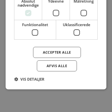
Absolut
Ydeevne
Målretning
© Dansk Cater A/S - All rights reserved
nødvendige
Funktionalitet
Uklassificerede
ACCEPTER ALLE
AFVIS ALLE
VIS DETALJER