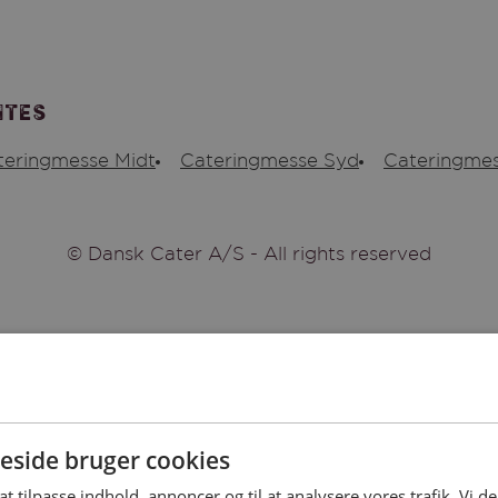
ites
teringmesse Midt
Cateringmesse Syd
Cateringmes
© Dansk Cater A/S - All rights reserved
side bruger cookies
 at tilpasse indhold, annoncer og til at analysere vores trafik. Vi 