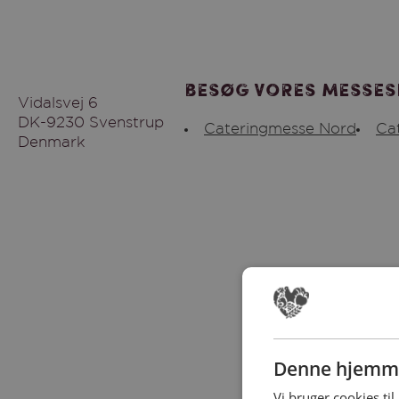
Besøg vores messes
Vidalsvej 6
DK-9230 Svenstrup
Cateringmesse Nord
Ca
Denmark
Denne hjemme
Vi bruger cookies til