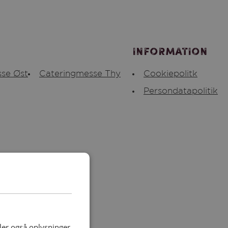
Information
se Øst
Cateringmesse Thy
Cookiepolitk
Persondatapolitik
deler også oplysninger