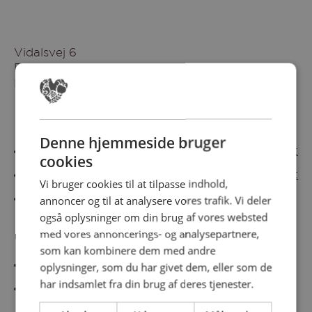
Vidalsvej 6
DK-9230 Svenstrup
Denmark
Besøg vores messesites
Denne hjemmeside bruger
Cateringmesse Nord
Cateringmesse Midt
cookies
Cateringmesse Syd
Cateringmesse Øst
Vi bruger cookies til at tilpasse indhold,
annoncer og til at analysere vores trafik. Vi deler
Cateringmesse Thy
også oplysninger om din brug af vores websted
med vores annoncerings- og analysepartnere,
Information
som kan kombinere dem med andre
Cookiepolitk
oplysninger, som du har givet dem, eller som de
har indsamlet fra din brug af deres tjenester.
Persondatapolitik