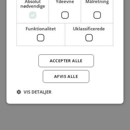
Absolut
Ydeevne
Målretning
© Dansk Cater A/S - All rights reserved
nødvendige
Funktionalitet
Uklassificerede
ACCEPTER ALLE
AFVIS ALLE
VIS DETALJER