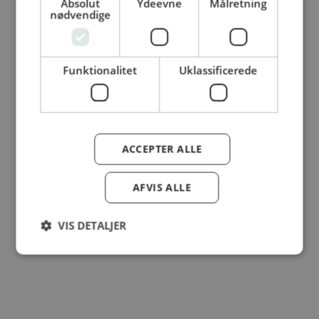
Absolut
Ydeevne
Målretning
nødvendige
© Dansk Cater A/S - All rights reserved
Funktionalitet
Uklassificerede
ACCEPTER ALLE
AFVIS ALLE
VIS DETALJER