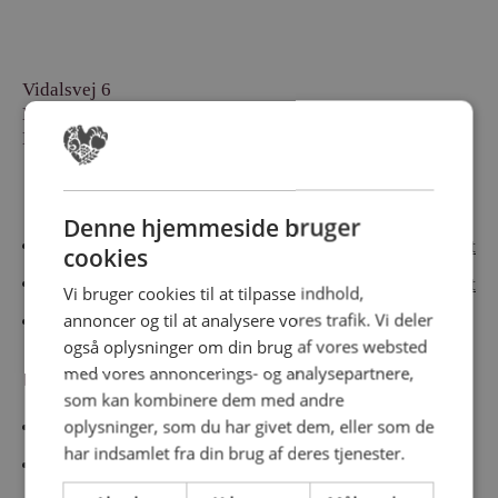
Vidalsvej 6
DK-9230 Svenstrup
Denmark
Besøg vores messesites
Denne hjemmeside bruger
Cateringmesse Nord
Cateringmesse Midt
cookies
Cateringmesse Syd
Cateringmesse Øst
Vi bruger cookies til at tilpasse indhold,
annoncer og til at analysere vores trafik. Vi deler
Cateringmesse Thy
også oplysninger om din brug af vores websted
med vores annoncerings- og analysepartnere,
Information
som kan kombinere dem med andre
oplysninger, som du har givet dem, eller som de
Cookiepolitk
har indsamlet fra din brug af deres tjenester.
Persondatapolitik