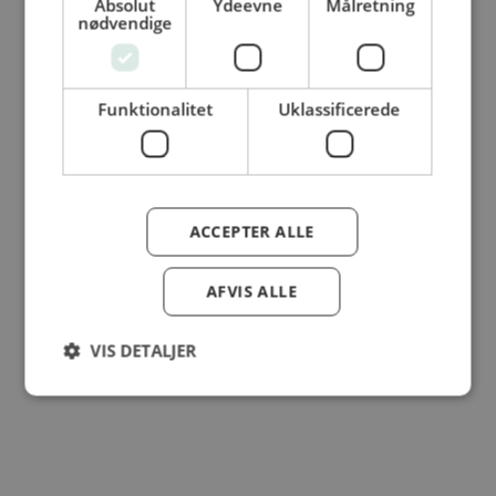
Absolut
Ydeevne
Målretning
© Dansk Cater A/S - All rights reserved
nødvendige
Funktionalitet
Uklassificerede
ACCEPTER ALLE
AFVIS ALLE
VIS DETALJER