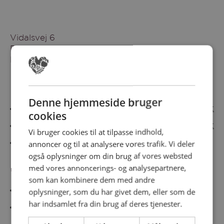
Vidalsvej 6
DK-9230 Svenstrup
Denmark
Besøg vores messesites
Denne hjemmeside bruger
Cateringmesse Nord
Cateringmesse Midt
cookies
Cateringmesse Syd
Cateringmesse Øst
Vi bruger cookies til at tilpasse indhold,
annoncer og til at analysere vores trafik. Vi deler
Cateringmesse Thy
også oplysninger om din brug af vores websted
med vores annoncerings- og analysepartnere,
Information
som kan kombinere dem med andre
Cookiepolitk
oplysninger, som du har givet dem, eller som de
har indsamlet fra din brug af deres tjenester.
Persondatapolitik