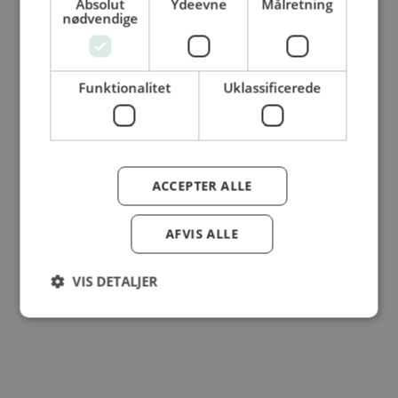
Absolut
Ydeevne
Målretning
nødvendige
© Dansk Cater A/S - All rights reserved
Funktionalitet
Uklassificerede
ACCEPTER ALLE
AFVIS ALLE
VIS DETALJER