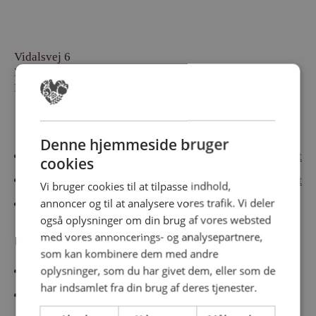
Vidalsvej 6
DK-9230 Svenstrup
Denmark
Besøg vores messesites
Denne hjemmeside bruger
Cateringmesse Nord
Cateringmesse Midt
cookies
Cateringmesse Syd
Cateringmesse Øst
Vi bruger cookies til at tilpasse indhold,
annoncer og til at analysere vores trafik. Vi deler
Cateringmesse Thy
også oplysninger om din brug af vores websted
med vores annoncerings- og analysepartnere,
Information
som kan kombinere dem med andre
oplysninger, som du har givet dem, eller som de
Cookiepolitk
har indsamlet fra din brug af deres tjenester.
Persondatapolitik