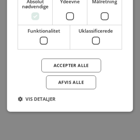
Absolut
Ydeevne
Målretning
© Dansk Cater A/S - All rights reserved
nødvendige
Funktionalitet
Uklassificerede
ACCEPTER ALLE
AFVIS ALLE
VIS DETALJER