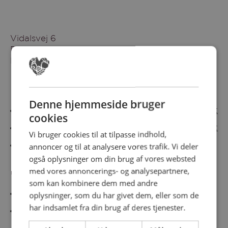
Vidalsvej 6
DK-9230 Svenstrup
Denmark
Besøg vores messesites
Denne hjemmeside bruger
Cateringmesse Nord
Cateringmesse Midt
cookies
Cateringmesse Syd
Cateringmesse Øst
Vi bruger cookies til at tilpasse indhold,
annoncer og til at analysere vores trafik. Vi deler
Cateringmesse Thy
også oplysninger om din brug af vores websted
med vores annoncerings- og analysepartnere,
Information
som kan kombinere dem med andre
Cookiepolitk
oplysninger, som du har givet dem, eller som de
har indsamlet fra din brug af deres tjenester.
Persondatapolitik