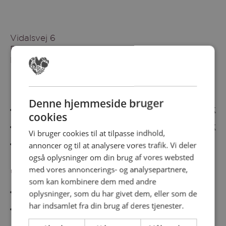
Vidalsvej 6
DK-9230 Svenstrup
Denmark
Besøg vores messesites
Denne hjemmeside bruger
Cateringmesse Nord
Cateringmesse Midt
cookies
Cateringmesse Syd
Cateringmesse Øst
Vi bruger cookies til at tilpasse indhold,
annoncer og til at analysere vores trafik. Vi deler
Cateringmesse Thy
også oplysninger om din brug af vores websted
med vores annoncerings- og analysepartnere,
Information
som kan kombinere dem med andre
Cookiepolitk
oplysninger, som du har givet dem, eller som de
har indsamlet fra din brug af deres tjenester.
Persondatapolitik