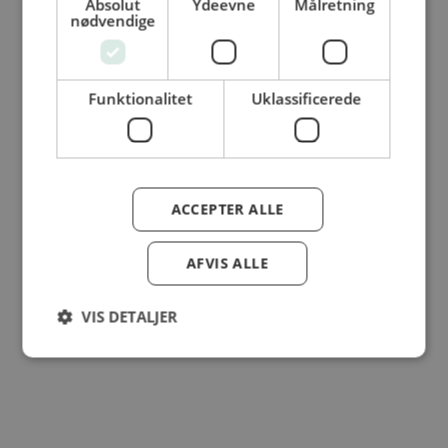
Absolut
Ydeevne
Målretning
© Dansk Cater A/S - All rights reserved
nødvendige
Funktionalitet
Uklassificerede
ACCEPTER ALLE
AFVIS ALLE
VIS DETALJER