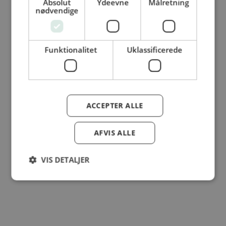
Absolut
Ydeevne
Målretning
© Dansk Cater A/S - All rights reserved
nødvendige
Funktionalitet
Uklassificerede
ACCEPTER ALLE
AFVIS ALLE
VIS DETALJER