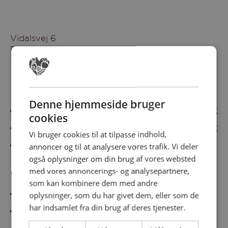
Vidalsvej 6
DK-9230 Svenstrup
Denmark
Besøg vores messesites
Denne hjemmeside bruger
Cateringmesse Nord
Cateringmesse Midt
cookies
Cateringmesse Syd
Cateringmesse Øst
Vi bruger cookies til at tilpasse indhold,
annoncer og til at analysere vores trafik. Vi deler
Cateringmesse Thy
også oplysninger om din brug af vores websted
med vores annoncerings- og analysepartnere,
Information
som kan kombinere dem med andre
Cookiepolitk
oplysninger, som du har givet dem, eller som de
har indsamlet fra din brug af deres tjenester.
Persondatapolitik