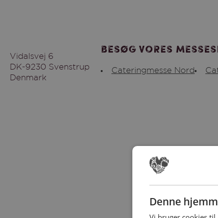
Besøg vores messes
Vidalsvej 6
DK-9230 Svenstrup
Cateringmesse Nord
Ca
Denmark
Denne hjemme
Vi bruger cookies til