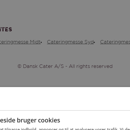
ites
teringmesse Midt
Cateringmesse Syd
Cateringmes
© Dansk Cater A/S - All rights reserved
side bruger cookies
 at tilpasse indhold, annoncer og til at analysere vores trafik. Vi 