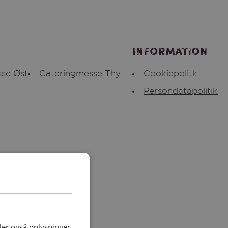
Information
se Øst
Cateringmesse Thy
Cookiepolitk
Persondatapolitik
deler også oplysninger