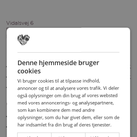
Vidalsvej 6
DK-9230 Svenstrup
Denmark
Besøg vores messesites
Denne hjemmeside bruger
Cateringmesse Nord
Cateringmesse Midt
cookies
Cateringmesse Syd
Cateringmesse Øst
Vi bruger cookies til at tilpasse indhold,
annoncer og til at analysere vores trafik. Vi deler
Cateringmesse Thy
også oplysninger om din brug af vores websted
med vores annoncerings- og analysepartnere,
Information
som kan kombinere dem med andre
Cookiepolitk
oplysninger, som du har givet dem, eller som de
har indsamlet fra din brug af deres tjenester.
Persondatapolitik