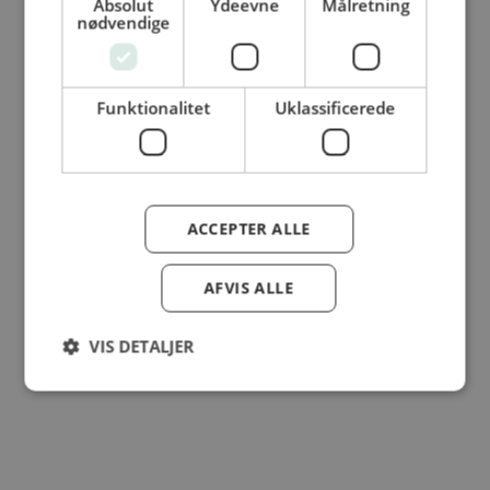
Absolut
Ydeevne
Målretning
© Dansk Cater A/S - All rights reserved
nødvendige
Funktionalitet
Uklassificerede
ACCEPTER ALLE
AFVIS ALLE
VIS DETALJER