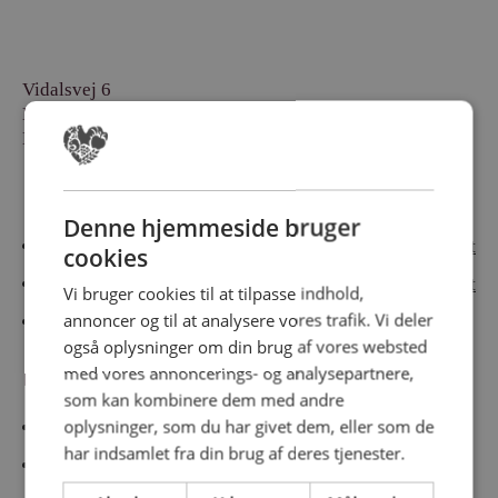
Vidalsvej 6
DK-9230 Svenstrup
Denmark
Besøg vores messesites
Denne hjemmeside bruger
Cateringmesse Nord
Cateringmesse Midt
cookies
Cateringmesse Syd
Cateringmesse Øst
Vi bruger cookies til at tilpasse indhold,
annoncer og til at analysere vores trafik. Vi deler
Cateringmesse Thy
også oplysninger om din brug af vores websted
med vores annoncerings- og analysepartnere,
Information
som kan kombinere dem med andre
oplysninger, som du har givet dem, eller som de
Cookiepolitk
har indsamlet fra din brug af deres tjenester.
Persondatapolitik