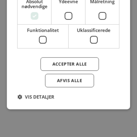
Absolut
Ydeevne
Målretning
nødvendige
© Dansk Cater A/S - All rights reserved
Funktionalitet
Uklassificerede
ACCEPTER ALLE
AFVIS ALLE
VIS DETALJER