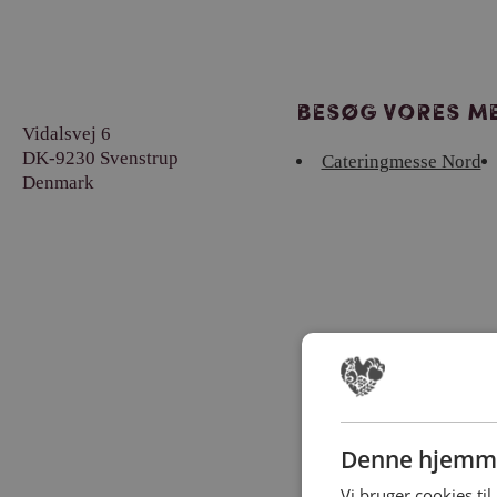
Besøg vores me
Vidalsvej 6
DK-9230 Svenstrup
Cateringmesse Nord
Denmark
Denne hjemme
Vi bruger cookies til