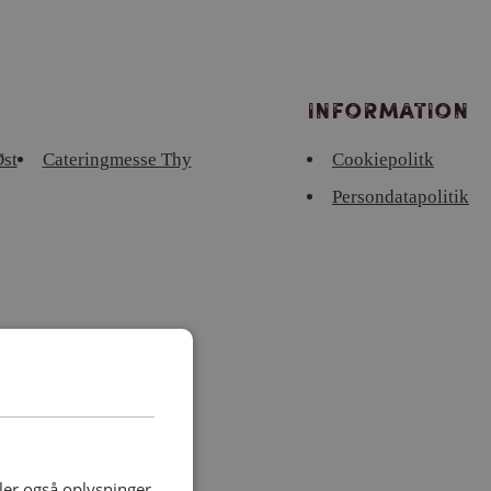
Information
st
Cateringmesse Thy
Cookiepolitk
Persondatapolitik
deler også oplysninger