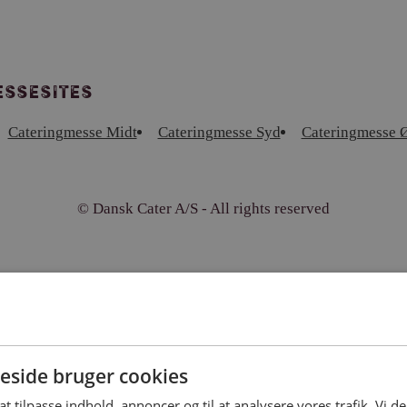
ssesites
Cateringmesse Midt
Cateringmesse Syd
Cateringmesse Ø
© Dansk Cater A/S - All rights reserved
side bruger cookies
 at tilpasse indhold, annoncer og til at analysere vores trafik. Vi 