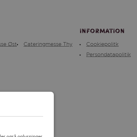
Information
se Øst
Cateringmesse Thy
Cookiepolitk
Persondatapolitik
deler også oplysninger