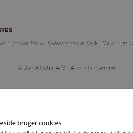
ites
teringmesse Midt
Cateringmesse Syd
Cateringmes
© Dansk Cater A/S - All rights reserved
side bruger cookies
 at tilpasse indhold, annoncer og til at analysere vores trafik. Vi 