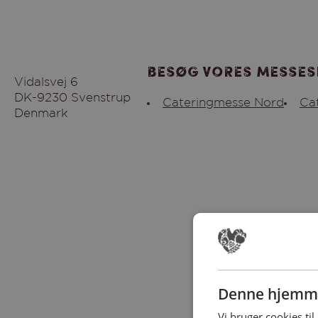
Besøg vores messes
Vidalsvej 6
DK-9230 Svenstrup
Cateringmesse Nord
Ca
Denmark
Denne hjemme
Vi bruger cookies til