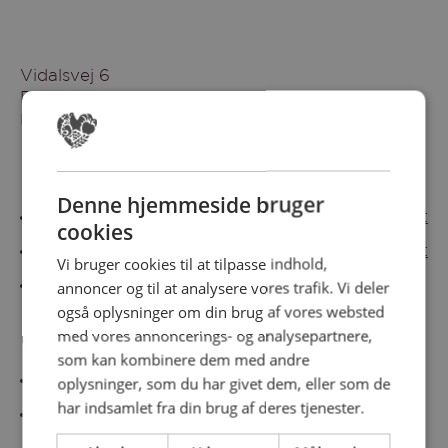
Vidalsvej 6
DK-9230 Svenstrup
Denmark
Besøg vores messesites
Denne hjemmeside bruger
Cateringmesse Nord
Cateringmesse Midt
cookies
Cateringmesse Syd
Cateringmesse Øst
Vi bruger cookies til at tilpasse indhold,
annoncer og til at analysere vores trafik. Vi deler
Cateringmesse Thy
også oplysninger om din brug af vores websted
med vores annoncerings- og analysepartnere,
Information
som kan kombinere dem med andre
Cookiepolitk
oplysninger, som du har givet dem, eller som de
har indsamlet fra din brug af deres tjenester.
Persondatapolitik