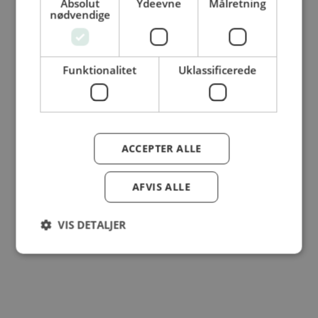
Absolut
Ydeevne
Målretning
© Dansk Cater A/S - All rights reserved
nødvendige
Funktionalitet
Uklassificerede
ACCEPTER ALLE
AFVIS ALLE
VIS DETALJER