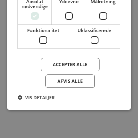
Absolut
Ydeevne
Målretning
nødvendige
© Dansk Cater A/S - All rights reserved
Funktionalitet
Uklassificerede
ACCEPTER ALLE
AFVIS ALLE
VIS DETALJER