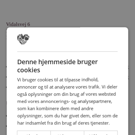
Vidalsvej 6
DK-9230 Svenstrup
Denmark
Besøg vores messesites
Denne hjemmeside bruger
Cateringmesse Nord
Cateringmesse Midt
cookies
Cateringmesse Syd
Cateringmesse Øst
Vi bruger cookies til at tilpasse indhold,
annoncer og til at analysere vores trafik. Vi deler
Cateringmesse Thy
også oplysninger om din brug af vores websted
med vores annoncerings- og analysepartnere,
Information
som kan kombinere dem med andre
oplysninger, som du har givet dem, eller som de
Cookiepolitk
har indsamlet fra din brug af deres tjenester.
Persondatapolitik