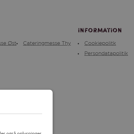
Information
se Øst
Cateringmesse Thy
Cookiepolitk
Persondatapolitik
deler også oplysninger