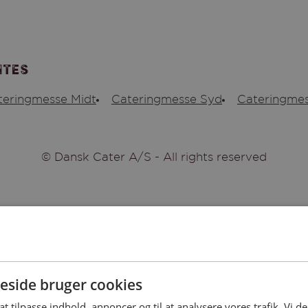
ites
teringmesse Midt
Cateringmesse Syd
Cateringmes
© Dansk Cater A/S - All rights reserved
side bruger cookies
 at tilpasse indhold, annoncer og til at analysere vores trafik. Vi 