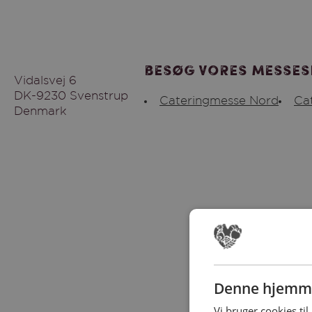
Besøg vores messes
Vidalsvej 6
DK-9230 Svenstrup
Cateringmesse Nord
Ca
Denmark
Denne hjemme
Vi bruger cookies til