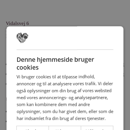
Vidalsvej 6
DK-9230 Svenstrup
Denmark
Besøg vores messesites
Denne hjemmeside bruger
Cateringmesse Nord
Cateringmesse Midt
cookies
Cateringmesse Syd
Cateringmesse Øst
Vi bruger cookies til at tilpasse indhold,
annoncer og til at analysere vores trafik. Vi deler
Cateringmesse Thy
også oplysninger om din brug af vores websted
med vores annoncerings- og analysepartnere,
Information
som kan kombinere dem med andre
oplysninger, som du har givet dem, eller som de
Cookiepolitk
har indsamlet fra din brug af deres tjenester.
Persondatapolitik