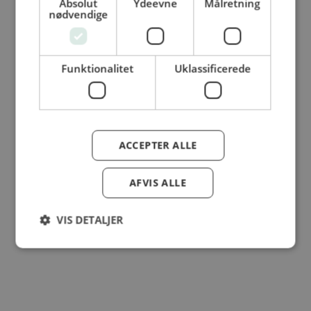
Absolut
Ydeevne
Målretning
nødvendige
© Dansk Cater A/S - All rights reserved
Funktionalitet
Uklassificerede
ACCEPTER ALLE
AFVIS ALLE
VIS DETALJER