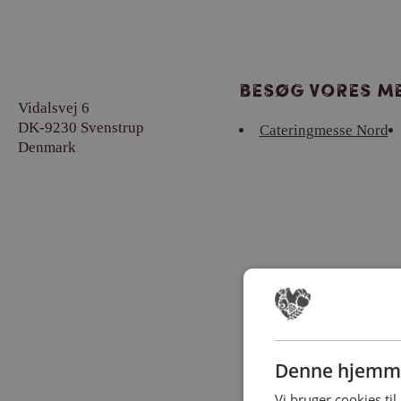
Besøg vores me
Vidalsvej 6
DK-9230 Svenstrup
Cateringmesse Nord
Denmark
Denne hjemme
Vi bruger cookies til