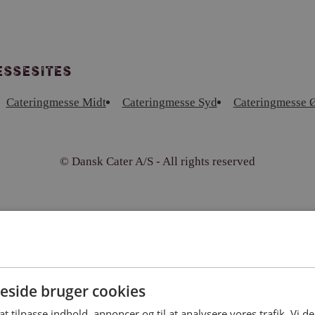
ssesites
Cateringmesse Midt
Cateringmesse Syd
Cateringmesse Ø
© Dansk Cater A/S - All rights reserved
side bruger cookies
 at tilpasse indhold, annoncer og til at analysere vores trafik. Vi 