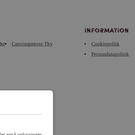
Information
st
Cateringmesse Thy
Cookiepolitk
Persondatapolitik
deler også oplysninger