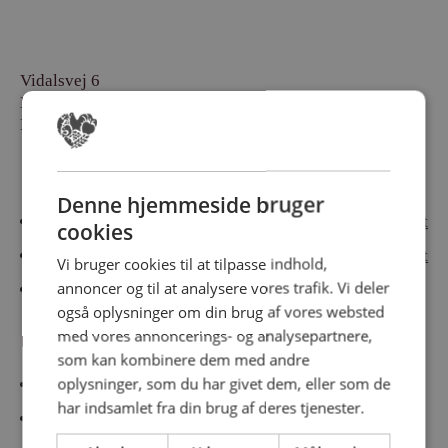
Vidalsvej 6
DK-9230 Svenstrup
Denmark
Besøg vores messesites
Denne hjemmeside bruger
Cateringmesse Nord
Cateringmesse Midt
cookies
Cateringmesse Syd
Cateringmesse Øst
Vi bruger cookies til at tilpasse indhold,
annoncer og til at analysere vores trafik. Vi deler
Cateringmesse Thy
også oplysninger om din brug af vores websted
med vores annoncerings- og analysepartnere,
Information
som kan kombinere dem med andre
oplysninger, som du har givet dem, eller som de
Cookiepolitk
har indsamlet fra din brug af deres tjenester.
Persondatapolitik