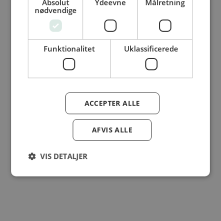
Absolut
Ydeevne
Målretning
nødvendige
© Dansk Cater A/S - All rights reserved
Funktionalitet
Uklassificerede
ACCEPTER ALLE
AFVIS ALLE
VIS DETALJER