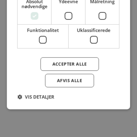
Absolut
Ydeevne
Målretning
nødvendige
© Dansk Cater A/S - All rights reserved
Funktionalitet
Uklassificerede
ACCEPTER ALLE
AFVIS ALLE
VIS DETALJER