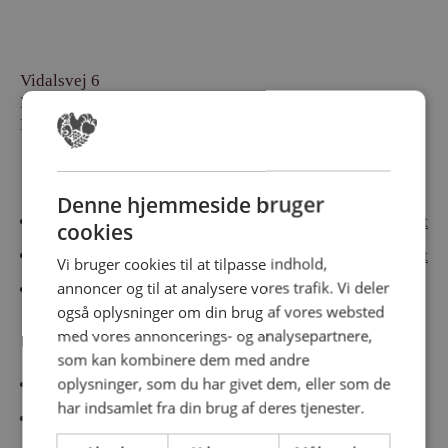
Vidalsvej 6
DK-9230 Svenstrup
Denmark
Besøg vores messesites
Denne hjemmeside bruger
Cateringmesse Nord
Cateringmesse Midt
cookies
Cateringmesse Syd
Cateringmesse Øst
Vi bruger cookies til at tilpasse indhold,
annoncer og til at analysere vores trafik. Vi deler
Cateringmesse Thy
også oplysninger om din brug af vores websted
med vores annoncerings- og analysepartnere,
Information
som kan kombinere dem med andre
oplysninger, som du har givet dem, eller som de
Cookiepolitk
har indsamlet fra din brug af deres tjenester.
Persondatapolitik