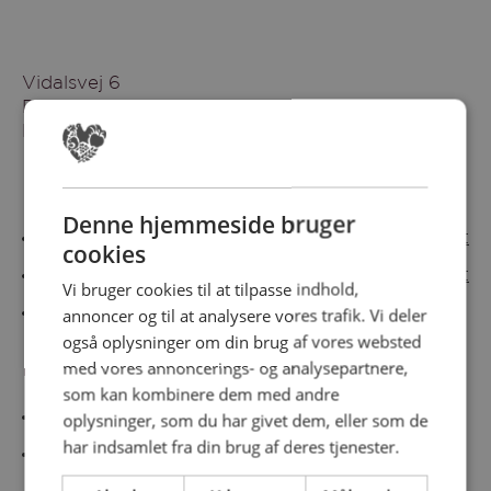
Vidalsvej 6
DK-9230 Svenstrup
Denmark
Besøg vores messesites
Denne hjemmeside bruger
Cateringmesse Nord
Cateringmesse Midt
cookies
Cateringmesse Syd
Cateringmesse Øst
Vi bruger cookies til at tilpasse indhold,
annoncer og til at analysere vores trafik. Vi deler
Cateringmesse Thy
også oplysninger om din brug af vores websted
med vores annoncerings- og analysepartnere,
Information
som kan kombinere dem med andre
Cookiepolitk
oplysninger, som du har givet dem, eller som de
har indsamlet fra din brug af deres tjenester.
Persondatapolitik