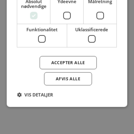
Absolut
Ydeevne
Målretning
© Dansk Cater A/S - All rights reserved
nødvendige
Funktionalitet
Uklassificerede
ACCEPTER ALLE
AFVIS ALLE
VIS DETALJER