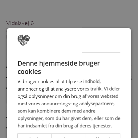
Vidalsvej 6
DK-9230 Svenstrup
Denmark
Besøg vores messesites
Denne hjemmeside bruger
Cateringmesse Nord
Cateringmesse Midt
cookies
Cateringmesse Syd
Cateringmesse Øst
Vi bruger cookies til at tilpasse indhold,
annoncer og til at analysere vores trafik. Vi deler
Cateringmesse Thy
også oplysninger om din brug af vores websted
med vores annoncerings- og analysepartnere,
Information
som kan kombinere dem med andre
Cookiepolitk
oplysninger, som du har givet dem, eller som de
har indsamlet fra din brug af deres tjenester.
Persondatapolitik