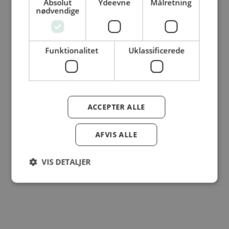
Absolut
Ydeevne
Målretning
© Dansk Cater A/S - All rights reserved
nødvendige
Funktionalitet
Uklassificerede
ACCEPTER ALLE
AFVIS ALLE
VIS DETALJER