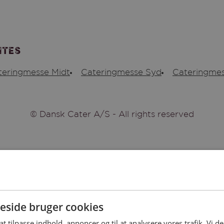
ites
teringmesse Midt
Cateringmesse Syd
Cateringmes
© Dansk Cater A/S - All rights reserved
side bruger cookies
 at tilpasse indhold, annoncer og til at analysere vores trafik. Vi 