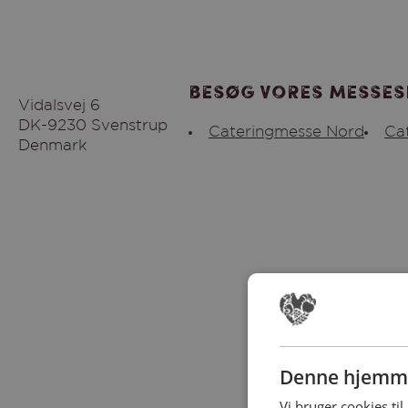
Besøg vores messes
Vidalsvej 6
DK-9230 Svenstrup
Cateringmesse Nord
Ca
Denmark
Denne hjemme
Vi bruger cookies til