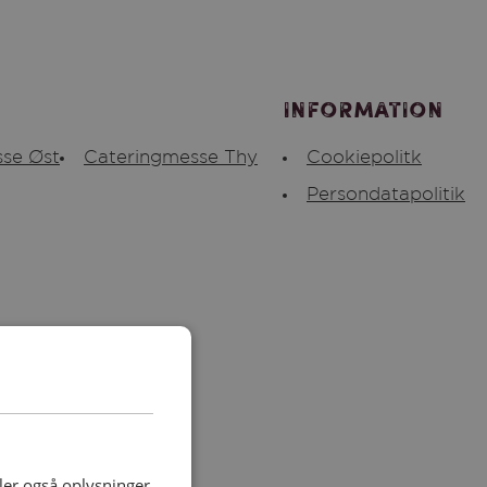
Information
se Øst
Cateringmesse Thy
Cookiepolitk
Persondatapolitik
deler også oplysninger