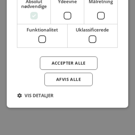
Absolut
Ydeevne
Målretning
nødvendige
© Dansk Cater A/S - All rights reserved
Funktionalitet
Uklassificerede
ACCEPTER ALLE
AFVIS ALLE
VIS DETALJER