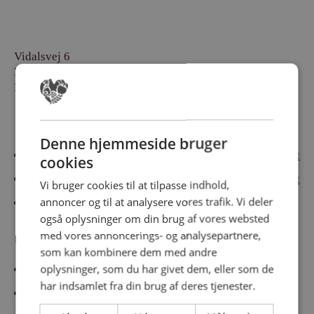
Vidalsvej 6
DK-9230 Svenstrup
Denmark
Besøg vores messesites
Denne hjemmeside bruger
Cateringmesse Nord
Cateringmesse Midt
cookies
Cateringmesse Syd
Cateringmesse Øst
Vi bruger cookies til at tilpasse indhold,
annoncer og til at analysere vores trafik. Vi deler
Cateringmesse Thy
også oplysninger om din brug af vores websted
med vores annoncerings- og analysepartnere,
Information
som kan kombinere dem med andre
oplysninger, som du har givet dem, eller som de
Cookiepolitk
har indsamlet fra din brug af deres tjenester.
Persondatapolitik