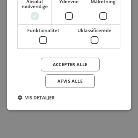
Absolut
Ydeevne
Målretning
nødvendige
© Dansk Cater A/S - All rights reserved
Funktionalitet
Uklassificerede
ACCEPTER ALLE
AFVIS ALLE
VIS DETALJER