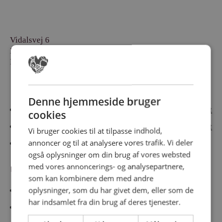
Vidalsvej 6
DK-9230 Svenstrup
Denmark
Besøg vores messesites
Denne hjemmeside bruger
Cateringmesse Nord
Cateringmesse Midt
cookies
Cateringmesse Syd
Cateringmesse Øst
Vi bruger cookies til at tilpasse indhold,
annoncer og til at analysere vores trafik. Vi deler
Cateringmesse Thy
også oplysninger om din brug af vores websted
med vores annoncerings- og analysepartnere,
Information
som kan kombinere dem med andre
oplysninger, som du har givet dem, eller som de
Cookiepolitk
har indsamlet fra din brug af deres tjenester.
Persondatapolitik