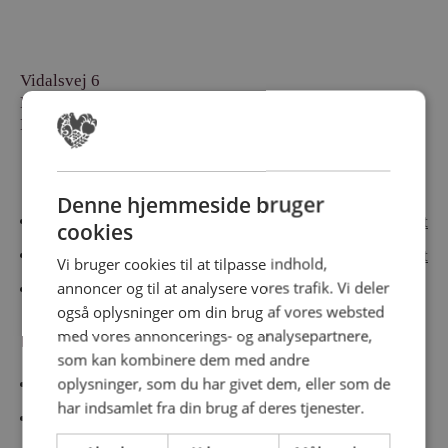
Vidalsvej 6
DK-9230 Svenstrup
Denmark
Besøg vores messesites
Denne hjemmeside bruger
Cateringmesse Nord
Cateringmesse Midt
cookies
Cateringmesse Syd
Cateringmesse Øst
Vi bruger cookies til at tilpasse indhold,
annoncer og til at analysere vores trafik. Vi deler
Cateringmesse Thy
også oplysninger om din brug af vores websted
med vores annoncerings- og analysepartnere,
Information
som kan kombinere dem med andre
oplysninger, som du har givet dem, eller som de
Cookiepolitk
har indsamlet fra din brug af deres tjenester.
Persondatapolitik