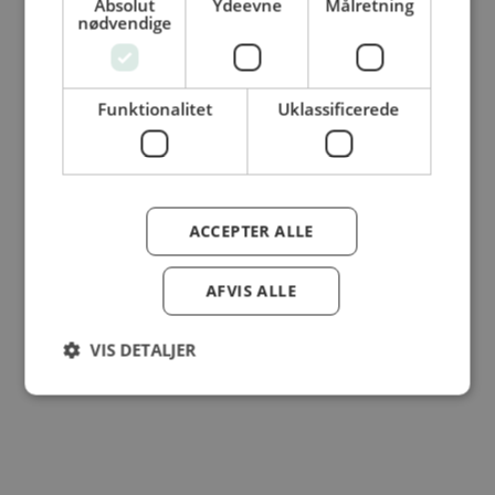
Absolut
Ydeevne
Målretning
nødvendige
© Dansk Cater A/S - All rights reserved
Funktionalitet
Uklassificerede
ACCEPTER ALLE
AFVIS ALLE
VIS DETALJER