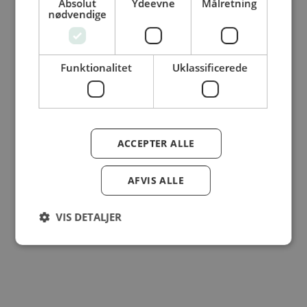
Absolut
Ydeevne
Målretning
© Dansk Cater A/S - All rights reserved
nødvendige
Funktionalitet
Uklassificerede
ACCEPTER ALLE
AFVIS ALLE
VIS DETALJER