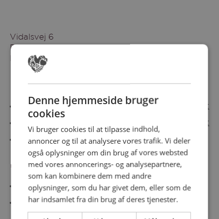
Vidalsvej 6
DK-9230 Svenstrup
Denmark
Besøg vores messesites
Denne hjemmeside bruger
Cateringmesse Nord
Cateringmesse Midt
cookies
Cateringmesse Syd
Cateringmesse Øst
Vi bruger cookies til at tilpasse indhold,
annoncer og til at analysere vores trafik. Vi deler
Cateringmesse Thy
også oplysninger om din brug af vores websted
med vores annoncerings- og analysepartnere,
Information
som kan kombinere dem med andre
Cookiepolitk
oplysninger, som du har givet dem, eller som de
har indsamlet fra din brug af deres tjenester.
Persondatapolitik