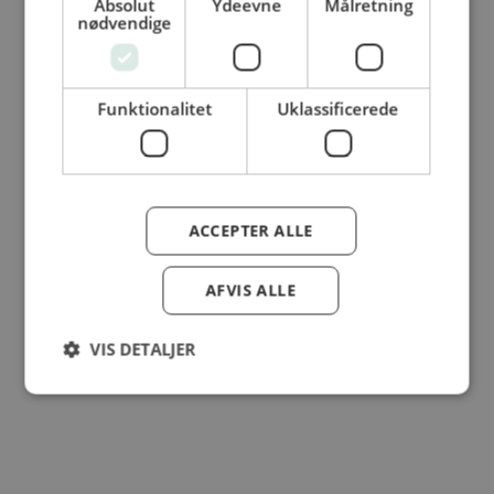
Absolut
Ydeevne
Målretning
© Dansk Cater A/S - All rights reserved
nødvendige
Funktionalitet
Uklassificerede
ACCEPTER ALLE
AFVIS ALLE
VIS DETALJER