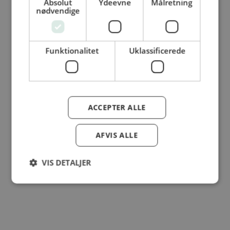
Absolut
Ydeevne
Målretning
© Dansk Cater A/S - All rights reserved
nødvendige
Funktionalitet
Uklassificerede
ACCEPTER ALLE
AFVIS ALLE
VIS DETALJER