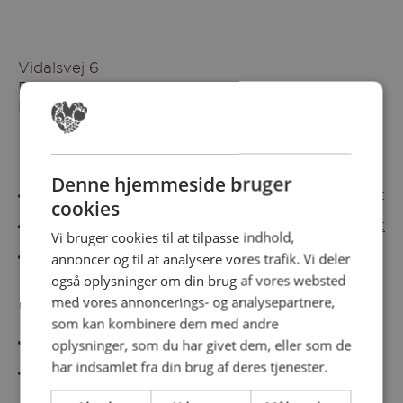
Vidalsvej 6
DK-9230 Svenstrup
Denmark
Besøg vores messesites
Denne hjemmeside bruger
Cateringmesse Nord
Cateringmesse Midt
cookies
Cateringmesse Syd
Cateringmesse Øst
Vi bruger cookies til at tilpasse indhold,
annoncer og til at analysere vores trafik. Vi deler
Cateringmesse Thy
også oplysninger om din brug af vores websted
med vores annoncerings- og analysepartnere,
Information
som kan kombinere dem med andre
Cookiepolitk
oplysninger, som du har givet dem, eller som de
har indsamlet fra din brug af deres tjenester.
Persondatapolitik