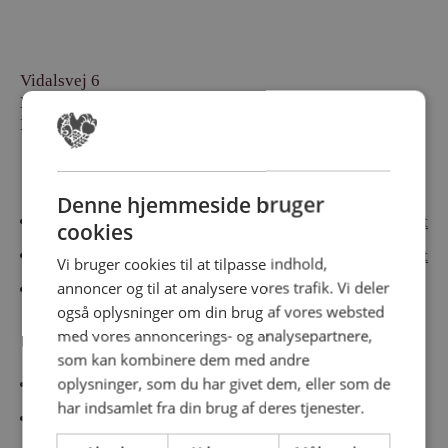
Vidalsvej 6
DK-9230 Svenstrup
Denmark
Besøg vores messesites
Denne hjemmeside bruger
Cateringmesse Nord
Cateringmesse Midt
cookies
Cateringmesse Syd
Cateringmesse Øst
Vi bruger cookies til at tilpasse indhold,
annoncer og til at analysere vores trafik. Vi deler
Cateringmesse Thy
også oplysninger om din brug af vores websted
med vores annoncerings- og analysepartnere,
Information
som kan kombinere dem med andre
oplysninger, som du har givet dem, eller som de
Cookiepolitk
har indsamlet fra din brug af deres tjenester.
Persondatapolitik