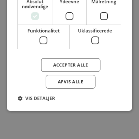
Absolut
Ydeevne
Målretning
nødvendige
© Dansk Cater A/S - All rights reserved
Funktionalitet
Uklassificerede
ACCEPTER ALLE
AFVIS ALLE
VIS DETALJER