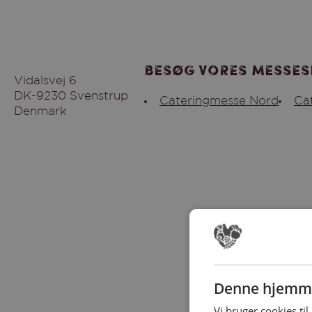
Besøg vores messes
Vidalsvej 6
DK-9230 Svenstrup
Cateringmesse Nord
Ca
Denmark
Denne hjemme
Vi bruger cookies til