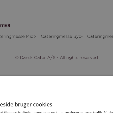
ites
teringmesse Midt
Cateringmesse Syd
Cateringmes
© Dansk Cater A/S - All rights reserved
side bruger cookies
 at tilpasse indhold, annoncer og til at analysere vores trafik. Vi 