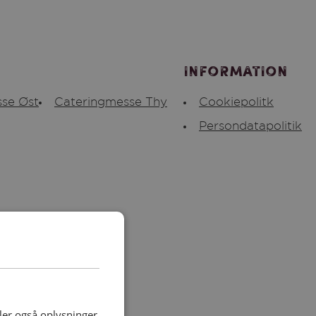
Information
se Øst
Cateringmesse Thy
Cookiepolitk
Persondatapolitik
deler også oplysninger