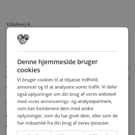
Vidalsvej 6
DK-9230 Svenstrup
Denmark
Besøg vores messesites
Denne hjemmeside bruger
Cateringmesse Nord
Cateringmesse Midt
cookies
Cateringmesse Syd
Cateringmesse Øst
Vi bruger cookies til at tilpasse indhold,
annoncer og til at analysere vores trafik. Vi deler
Cateringmesse Thy
også oplysninger om din brug af vores websted
med vores annoncerings- og analysepartnere,
Information
som kan kombinere dem med andre
oplysninger, som du har givet dem, eller som de
Cookiepolitk
har indsamlet fra din brug af deres tjenester.
Persondatapolitik