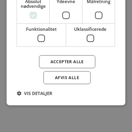
Absolut
Ydeevne
Målretning
nødvendige
© Dansk Cater A/S - All rights reserved
Funktionalitet
Uklassificerede
ACCEPTER ALLE
AFVIS ALLE
VIS DETALJER