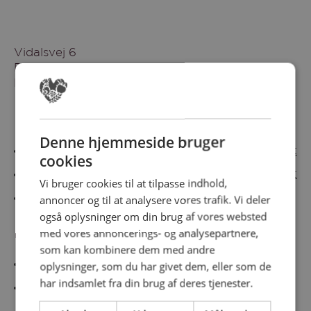
Vidalsvej 6
DK-9230 Svenstrup
Denmark
Besøg vores messesites
Denne hjemmeside bruger
Cateringmesse Nord
Cateringmesse Midt
cookies
Cateringmesse Syd
Cateringmesse Øst
Vi bruger cookies til at tilpasse indhold,
annoncer og til at analysere vores trafik. Vi deler
Cateringmesse Thy
også oplysninger om din brug af vores websted
med vores annoncerings- og analysepartnere,
Information
som kan kombinere dem med andre
Cookiepolitk
oplysninger, som du har givet dem, eller som de
har indsamlet fra din brug af deres tjenester.
Persondatapolitik