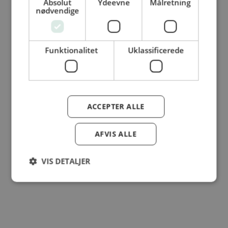
Absolut
Ydeevne
Målretning
© Dansk Cater A/S - All rights reserved
nødvendige
Funktionalitet
Uklassificerede
ACCEPTER ALLE
AFVIS ALLE
VIS DETALJER