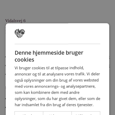
Vidalsvej 6
DK-9230 Svenstrup
Denmark
Besøg vores messesites
Denne hjemmeside bruger
Cateringmesse Nord
Cateringmesse Midt
cookies
Cateringmesse Syd
Cateringmesse Øst
Vi bruger cookies til at tilpasse indhold,
annoncer og til at analysere vores trafik. Vi deler
Cateringmesse Thy
også oplysninger om din brug af vores websted
med vores annoncerings- og analysepartnere,
Information
som kan kombinere dem med andre
oplysninger, som du har givet dem, eller som de
Cookiepolitk
har indsamlet fra din brug af deres tjenester.
Persondatapolitik