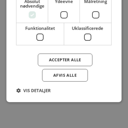
Absolut
Ydeevne
Målretning
nødvendige
© Dansk Cater A/S - All rights reserved
Funktionalitet
Uklassificerede
ACCEPTER ALLE
AFVIS ALLE
VIS DETALJER