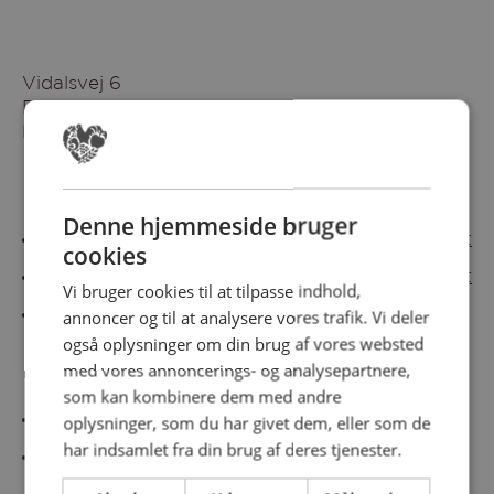
Vidalsvej 6
DK-9230 Svenstrup
Denmark
Besøg vores messesites
Denne hjemmeside bruger
Cateringmesse Nord
Cateringmesse Midt
cookies
Cateringmesse Syd
Cateringmesse Øst
Vi bruger cookies til at tilpasse indhold,
annoncer og til at analysere vores trafik. Vi deler
Cateringmesse Thy
også oplysninger om din brug af vores websted
med vores annoncerings- og analysepartnere,
Information
som kan kombinere dem med andre
Cookiepolitk
oplysninger, som du har givet dem, eller som de
har indsamlet fra din brug af deres tjenester.
Persondatapolitik