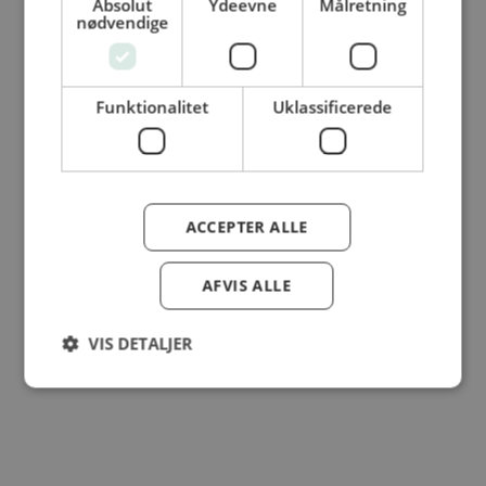
Absolut
Ydeevne
Målretning
© Dansk Cater A/S - All rights reserved
nødvendige
Funktionalitet
Uklassificerede
ACCEPTER ALLE
AFVIS ALLE
VIS DETALJER