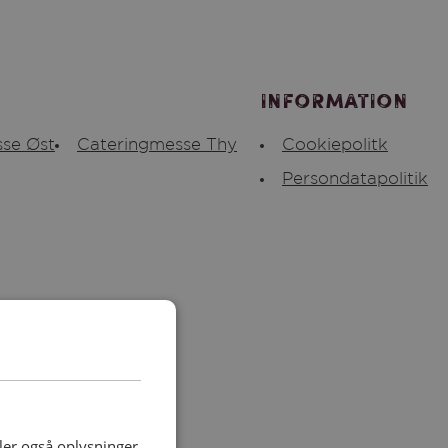
Information
se Øst
Cateringmesse Thy
Cookiepolitk
Persondatapolitik
deler også oplysninger