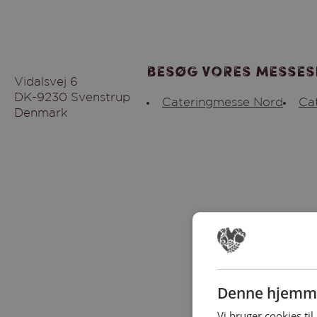
Besøg vores messes
Vidalsvej 6
DK-9230 Svenstrup
Cateringmesse Nord
Ca
Denmark
Denne hjemme
Vi bruger cookies til