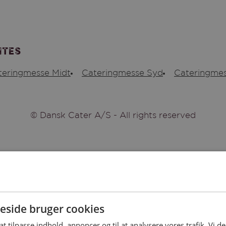
ites
teringmesse Midt
Cateringmesse Syd
Cateringmes
© Dansk Cater A/S - All rights reserved
side bruger cookies
 at tilpasse indhold, annoncer og til at analysere vores trafik. Vi 