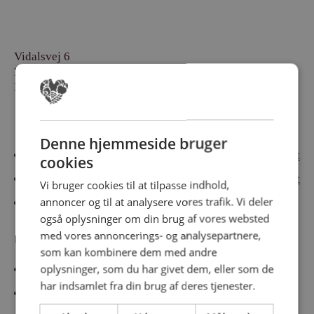
Vidalsvej 6
DK-9230 Svenstrup
Denmark
Besøg vores messesites
Denne hjemmeside bruger
Cateringmesse Nord
Cateringmesse Midt
cookies
Cateringmesse Syd
Cateringmesse Øst
Vi bruger cookies til at tilpasse indhold,
annoncer og til at analysere vores trafik. Vi deler
Cateringmesse Thy
også oplysninger om din brug af vores websted
med vores annoncerings- og analysepartnere,
Information
som kan kombinere dem med andre
oplysninger, som du har givet dem, eller som de
Cookiepolitk
har indsamlet fra din brug af deres tjenester.
Persondatapolitik