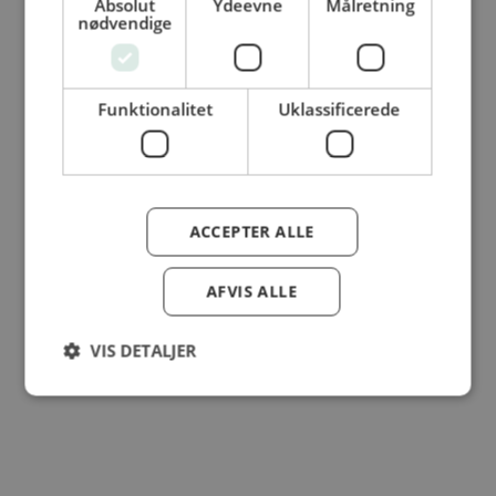
Absolut
Ydeevne
Målretning
nødvendige
© Dansk Cater A/S - All rights reserved
Funktionalitet
Uklassificerede
ACCEPTER ALLE
AFVIS ALLE
VIS DETALJER