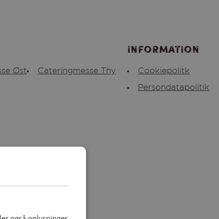
Information
se Øst
Cateringmesse Thy
Cookiepolitk
Persondatapolitik
deler også oplysninger