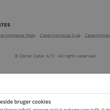
ites
teringmesse Midt
Cateringmesse Syd
Cateringmes
© Dansk Cater A/S - All rights reserved
side bruger cookies
 at tilpasse indhold, annoncer og til at analysere vores trafik. Vi 