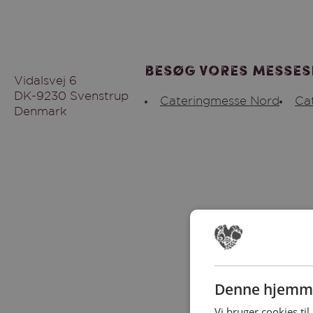
Besøg vores messes
Vidalsvej 6
DK-9230 Svenstrup
Cateringmesse Nord
Ca
Denmark
Denne hjemme
Vi bruger cookies til