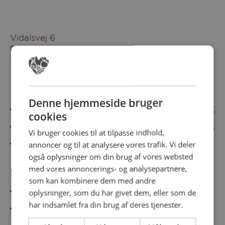
Vidalsvej 6
DK-9230 Svenstrup
Denmark
Besøg vores messesites
Denne hjemmeside bruger
Cateringmesse Nord
Cateringmesse Midt
cookies
Cateringmesse Syd
Cateringmesse Øst
Vi bruger cookies til at tilpasse indhold,
annoncer og til at analysere vores trafik. Vi deler
Cateringmesse Thy
også oplysninger om din brug af vores websted
med vores annoncerings- og analysepartnere,
Information
som kan kombinere dem med andre
Cookiepolitk
oplysninger, som du har givet dem, eller som de
har indsamlet fra din brug af deres tjenester.
Persondatapolitik