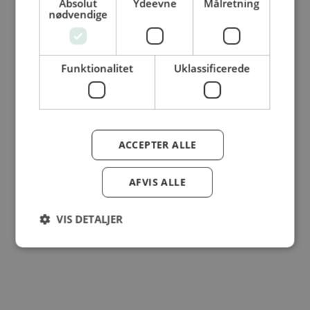
Absolut
Ydeevne
Målretning
© Dansk Cater A/S - All rights reserved
nødvendige
Funktionalitet
Uklassificerede
ACCEPTER ALLE
AFVIS ALLE
VIS DETALJER