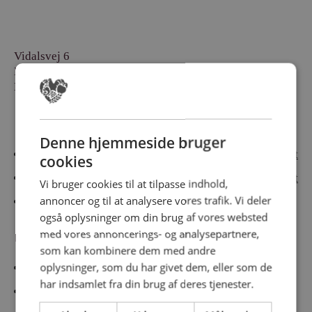
Vidalsvej 6
DK-9230 Svenstrup
Denmark
Besøg vores messesites
Denne hjemmeside bruger
Cateringmesse Nord
Cateringmesse Midt
cookies
Cateringmesse Syd
Cateringmesse Øst
Vi bruger cookies til at tilpasse indhold,
annoncer og til at analysere vores trafik. Vi deler
Cateringmesse Thy
også oplysninger om din brug af vores websted
med vores annoncerings- og analysepartnere,
Information
som kan kombinere dem med andre
oplysninger, som du har givet dem, eller som de
Cookiepolitk
har indsamlet fra din brug af deres tjenester.
Persondatapolitik