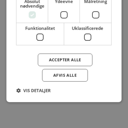
Absolut
Ydeevne
Målretning
nødvendige
© Dansk Cater A/S - All rights reserved
Funktionalitet
Uklassificerede
ACCEPTER ALLE
AFVIS ALLE
VIS DETALJER