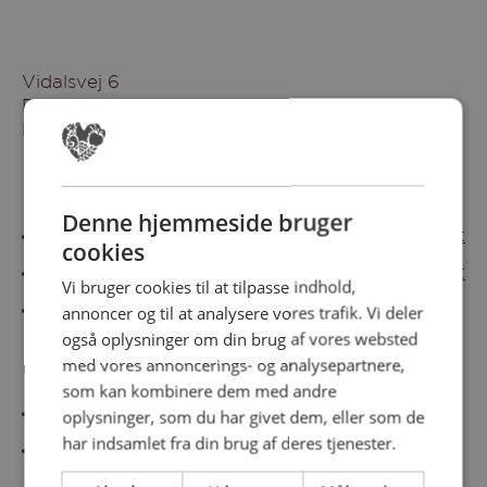
Vidalsvej 6
DK-9230 Svenstrup
Denmark
Besøg vores messesites
Denne hjemmeside bruger
Cateringmesse Nord
Cateringmesse Midt
cookies
Cateringmesse Syd
Cateringmesse Øst
Vi bruger cookies til at tilpasse indhold,
annoncer og til at analysere vores trafik. Vi deler
Cateringmesse Thy
også oplysninger om din brug af vores websted
med vores annoncerings- og analysepartnere,
Information
som kan kombinere dem med andre
Cookiepolitk
oplysninger, som du har givet dem, eller som de
har indsamlet fra din brug af deres tjenester.
Persondatapolitik