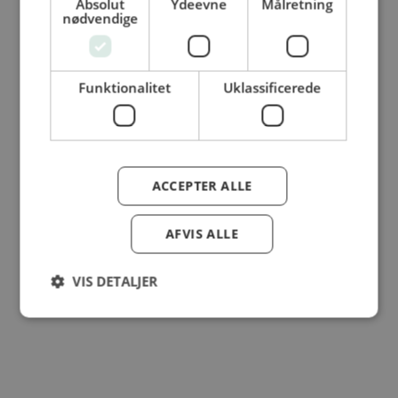
Absolut
Ydeevne
Målretning
© Dansk Cater A/S - All rights reserved
nødvendige
Funktionalitet
Uklassificerede
ACCEPTER ALLE
AFVIS ALLE
VIS DETALJER