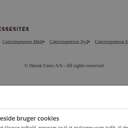
ssesites
Cateringmesse Midt
Cateringmesse Syd
Cateringmesse Ø
© Dansk Cater A/S - All rights reserved
side bruger cookies
 at tilpasse indhold, annoncer og til at analysere vores trafik. Vi 