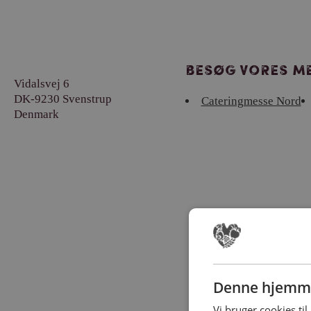
Besøg vores me
Vidalsvej 6
DK-9230 Svenstrup
Cateringmesse Nord
Denmark
Denne hjemme
Vi bruger cookies til