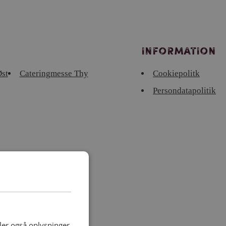
Information
st
Cateringmesse Thy
Cookiepolitk
Persondatapolitik
deler også oplysninger