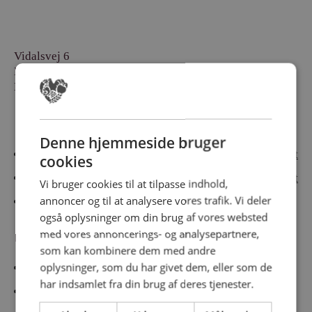
Vidalsvej 6
DK-9230 Svenstrup
Denmark
Besøg vores messesites
Denne hjemmeside bruger
Cateringmesse Nord
Cateringmesse Midt
cookies
Cateringmesse Syd
Cateringmesse Øst
Vi bruger cookies til at tilpasse indhold,
annoncer og til at analysere vores trafik. Vi deler
Cateringmesse Thy
også oplysninger om din brug af vores websted
med vores annoncerings- og analysepartnere,
Information
som kan kombinere dem med andre
oplysninger, som du har givet dem, eller som de
Cookiepolitk
har indsamlet fra din brug af deres tjenester.
Persondatapolitik