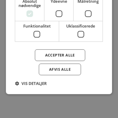
Absolut
Ydeevne
Målretning
nødvendige
© Dansk Cater A/S - All rights reserved
Funktionalitet
Uklassificerede
ACCEPTER ALLE
AFVIS ALLE
VIS DETALJER