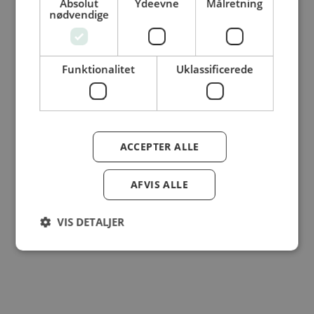
Absolut
Ydeevne
Målretning
nødvendige
© Dansk Cater A/S - All rights reserved
Funktionalitet
Uklassificerede
ACCEPTER ALLE
AFVIS ALLE
VIS DETALJER