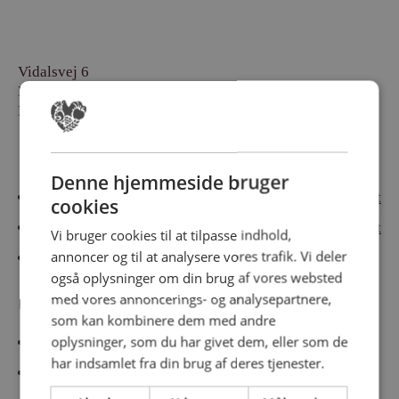
Vidalsvej 6
DK-9230 Svenstrup
Denmark
Besøg vores messesites
Denne hjemmeside bruger
Cateringmesse Nord
Cateringmesse Midt
cookies
Cateringmesse Syd
Cateringmesse Øst
Vi bruger cookies til at tilpasse indhold,
annoncer og til at analysere vores trafik. Vi deler
Cateringmesse Thy
også oplysninger om din brug af vores websted
med vores annoncerings- og analysepartnere,
Information
som kan kombinere dem med andre
oplysninger, som du har givet dem, eller som de
Cookiepolitk
har indsamlet fra din brug af deres tjenester.
Persondatapolitik