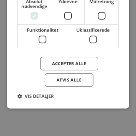
Absolut
Ydeevne
Målretning
nødvendige
© Dansk Cater A/S - All rights reserved
Funktionalitet
Uklassificerede
ACCEPTER ALLE
AFVIS ALLE
VIS DETALJER