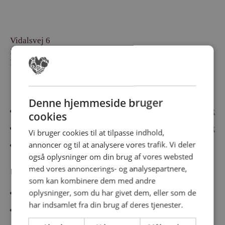
Vidalsvej 6
DK-9230 Svenstrup
Denmark
Besøg vores messesites
Denne hjemmeside bruger
Cateringmesse Nord
Cateringmesse Midt
cookies
Cateringmesse Syd
Cateringmesse Øst
Vi bruger cookies til at tilpasse indhold,
annoncer og til at analysere vores trafik. Vi deler
Cateringmesse Thy
også oplysninger om din brug af vores websted
med vores annoncerings- og analysepartnere,
Information
som kan kombinere dem med andre
oplysninger, som du har givet dem, eller som de
Cookiepolitk
har indsamlet fra din brug af deres tjenester.
Persondatapolitik